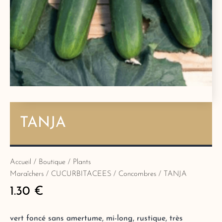
TANJA
Accueil
/
Boutique
/
Plants
Maraîchers
/
CUCURBITACEES
/
Concombres
/ TANJA
1.30
€
vert foncé sans amertume, mi-long, rustique, très