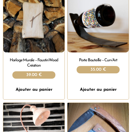
Horloge Murale – FaustinWood
Porte Bouteille – Curv’Art
Création
35.00
€
39.00
€
Ajouter au panier
Ajouter au panier