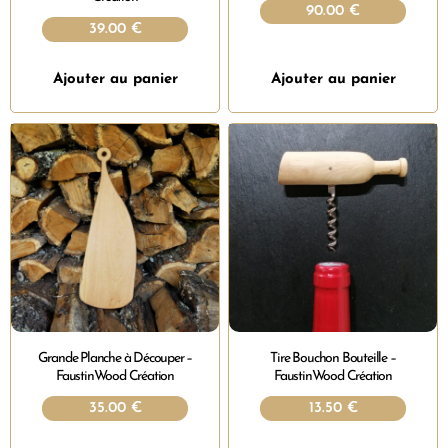
90.00
€
39.00
€
Ajouter au panier
Ajouter au panier
Grande Planche à Découper –
Tire Bouchon Bouteille –
FaustinWood Création
FaustinWood Création
35.00
€
13.50
€