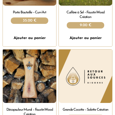
Porte Bouteille – Curv’Art
Cuillère à Sel – FaustinWood
Création
35.00
€
9.00
€
Ajouter au panier
Ajouter au panier
Décapsuleur Mural – FaustinWood
Grande Cocotte – Salette Création
Création