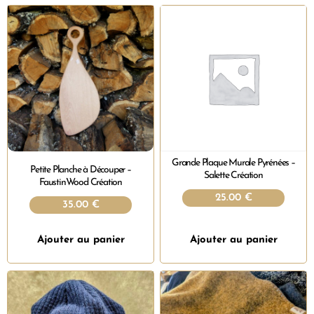
Grande Plaque Murale Pyrénées –
Petite Planche à Découper –
Salette Création
FaustinWood Création
25.00
€
35.00
€
Ajouter au panier
Ajouter au panier