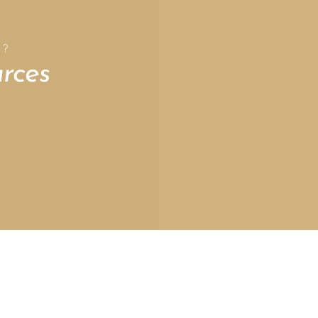
 ?
rces