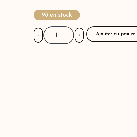
98 en stock
Ajouter au panier
-
+