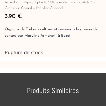
Accueil
/
Boutique
/
Épicerie
/ Oignons de Trébon cuisinés à la
Graisse de Canard – Maryline Armanelli
3.90
€
Oignons de Trébons cultivés et cuisinés à la graisse de
canard par Maryline Armanelli à Bazet
Rupture de stock
Produits Similaires