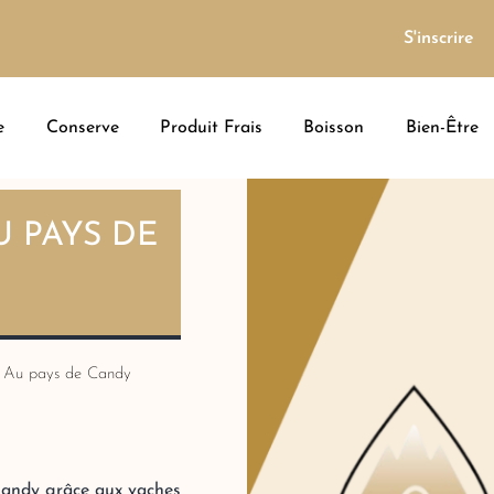
S'inscrire
e
Conserve
Produit Frais
Boisson
Bien-Être
AU PAYS DE
– Au pays de Candy
 Candy grâce aux vaches