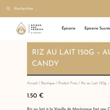
Épicerie
Epicerie Sucré
RIZ AU LAIT 150G – 
CANDY
Accueil
/
Boutique
/
Produit Frais
/ Riz au Lait 150g 
1.50
€
Riz au lait à la Vanille de Martinique fait par