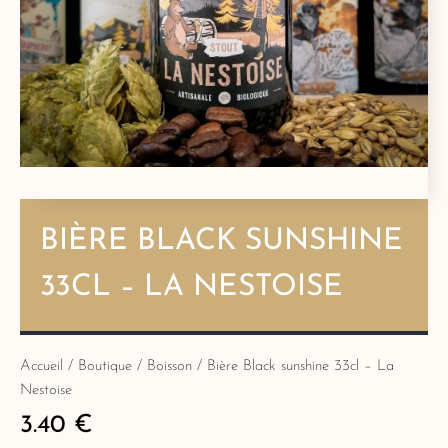
BIÈRE BLACK SUNSHINE
33CL – LA NESTOISE
Accueil
/
Boutique
/
Boisson
/ Bière Black sunshine 33cl – La
Nestoise
3.40
€