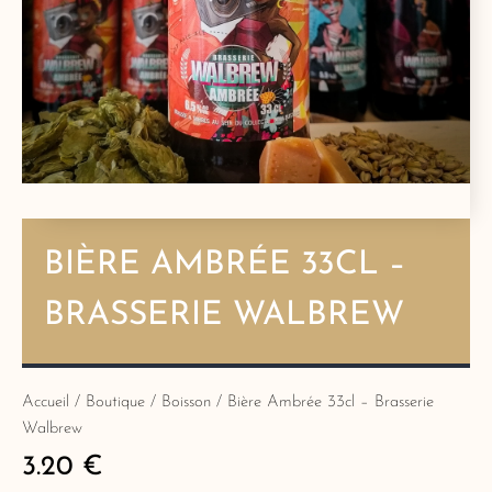
BIÈRE AMBRÉE 33CL –
BRASSERIE WALBREW
Accueil
/
Boutique
/
Boisson
/ Bière Ambrée 33cl – Brasserie
Walbrew
3.20
€