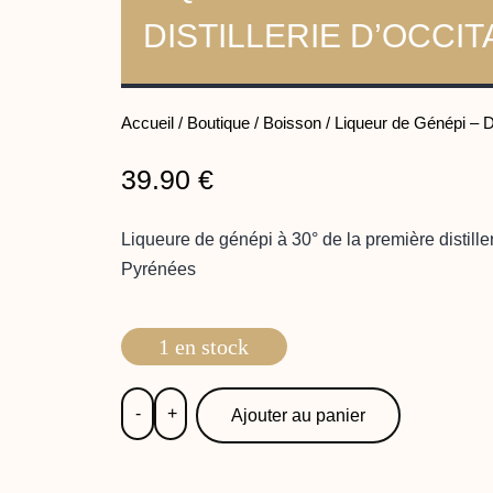
DISTILLERIE D’OCCIT
Accueil
/
Boutique
/
Boisson
/ Liqueur de Génépi – Di
39.90
€
Liqueure de génépi à 30° de la première distille
Pyrénées
1 en stock
-
+
Ajouter au panier