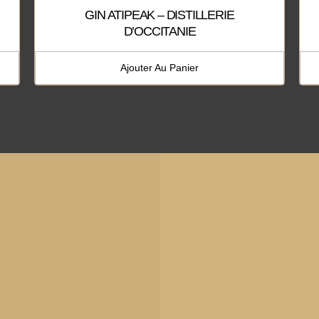
GIN ATIPEAK – DISTILLERIE
D’OCCITANIE
Ajouter Au Panier