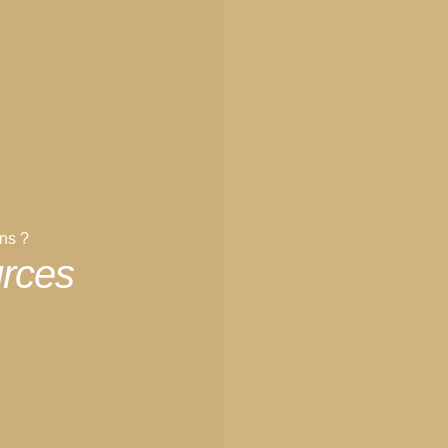
ons ?
rces