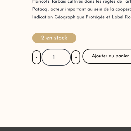
Haricots Tarbais cultivés dans les règles de l’art
Patacq : acteur important au sein de la coopéra
Indication Géographique Protégée et Label Ro
2 en stock
Ajouter au panier
-
+