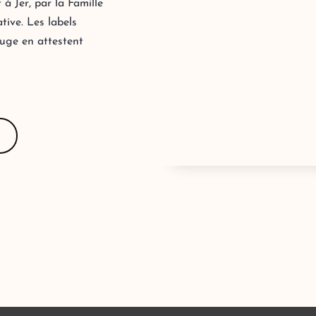
 à Jer, par la Famille
tive. Les labels
uge en attestent