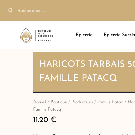
Épicerie
Epicerie Sucré
HARICOTS TARBAIS 5
FAMILLE PATACQ
Accueil
/
Boutique
/
Producteurs
/
Famille Pataq
/ Har
Famille Patacq
11.20
€