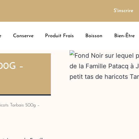
S'inscrire
e
Conserve
Produit Frais
Boisson
Bien-Être
00G –
icots Tarbais 500g –