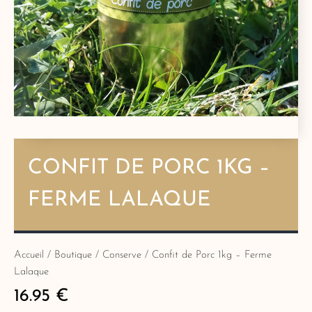
CONFIT DE PORC 1KG –
FERME LALAQUE
Accueil
/
Boutique
/
Conserve
/ Confit de Porc 1kg – Ferme
Lalaque
16.95
€