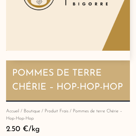
POMMES DE TERRE
CHÉRIE – HOP-HOP-HOP
Accueil
/
Boutique
/
Produit Frais
/ Pommes de terre Chérie –
Hop-Hop-Hop
2.50
€
/kg