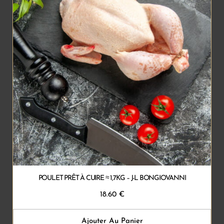
POULET PRÊT À CUIRE ≈ 1,7KG – J-L BONGIOVANNI
18.60
€
Ajouter Au Panier