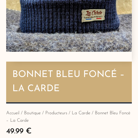
BONNET BLEU FONCÉ –
LA CARDE
Accueil
/
Boutique
/
Producteurs
/
La Carde
/ Bonnet Bleu Foncé
– La Carde
49.99
€