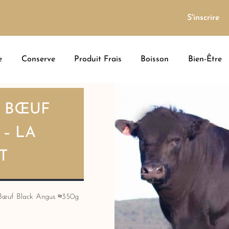
S'inscrire
e
Conserve
Produit Frais
Boisson
Bien-Être
I BŒUF
– LA
T
 Bœuf Black Angus ≈350g