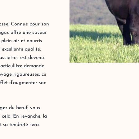
cosse. Connue pour son
Angus offre une saveur
plein air et nourris
 excellente qualité.
assiettes est devenu
 particulière demande
levage rigoureuses, ce
 effet d’augmenter son
gez du bœuf, vous
 cela. En revanche, la
t sa tendreté sera