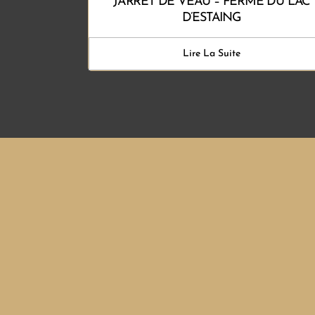
JARRET DE VEAU – FERME DU LAC
D’ESTAING
Lire La Suite