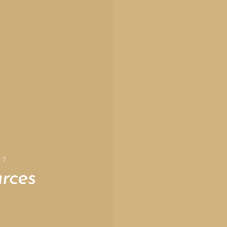
 ?
rces