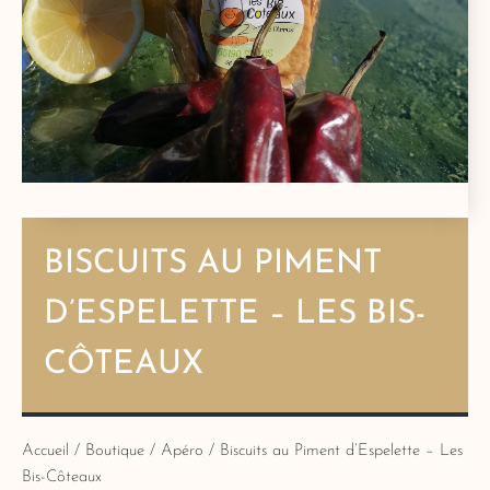
BISCUITS AU PIMENT
D’ESPELETTE – LES BIS-
CÔTEAUX
Accueil
/
Boutique
/
Apéro
/ Biscuits au Piment d’Espelette – Les
Bis-Côteaux