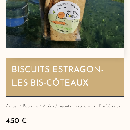
BISCUITS ESTRAGON-
LES BIS-CÔTEAUX
Accueil
/
Boutique
/
Apéro
/ Biscuits Estragon- Les Bis-Côteaux
4.50
€