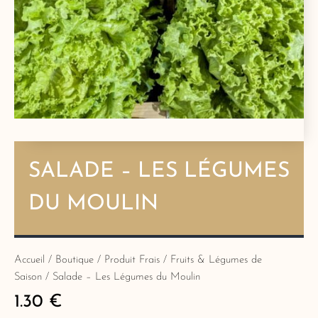
SALADE – LES LÉGUMES
DU MOULIN
Accueil
/
Boutique
/
Produit Frais
/
Fruits & Légumes de
Saison
/ Salade – Les Légumes du Moulin
1.30
€