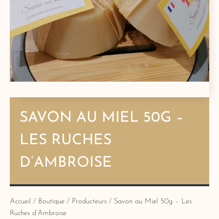
SAVON AU MIEL 50G –
LES RUCHES
D’AMBROISE
Accueil
/
Boutique
/
Producteurs
/ Savon au Miel 50g – Les
Ruches d’Ambroise