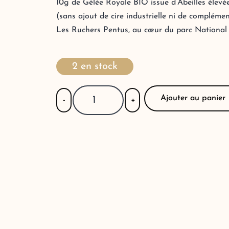
10g de Gélée Royale BIO issue d’Abeilles élevé
(sans ajout de cire industrielle ni de compléme
Les Ruchers Pentus, au cœur du parc National
2 en stock
Ajouter au panier
-
+