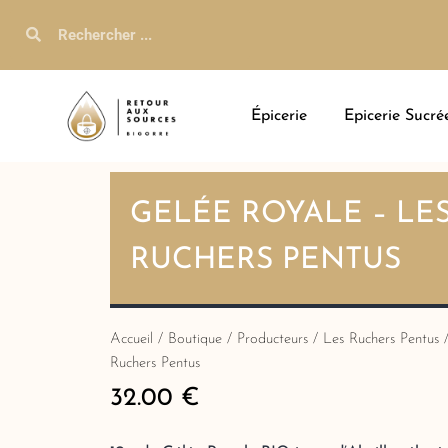
Épicerie
Epicerie Sucré
GELÉE ROYALE – LE
RUCHERS PENTUS
Accueil
/
Boutique
/
Producteurs
/
Les Ruchers Pentus
/
Ruchers Pentus
32.00
€