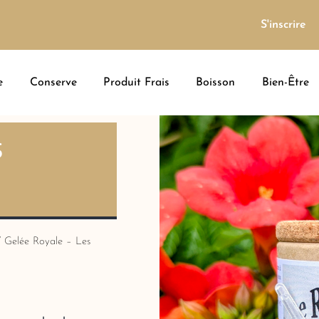
S'inscrire
e
Conserve
Produit Frais
Boisson
Bien-Être
S
 Gelée Royale – Les