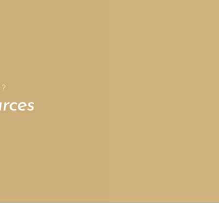
 ?
rces