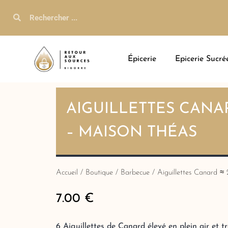
Épicerie
Epicerie Sucré
AIGUILLETTES CANA
– MAISON THÉAS
Accueil
/
Boutique
/
Barbecue
/ Aiguillettes Canard 
7.00
€
6 Aiguillettes de Canard élevé en plein air et 