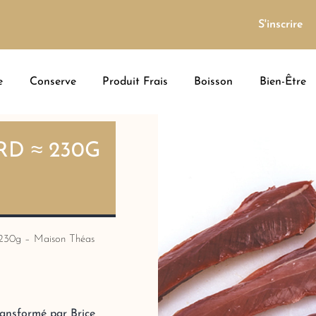
S'inscrire
e
Conserve
Produit Frais
Boisson
Bien-Être
RD ≈ 230G
≈ 230g – Maison Théas
transformé par Brice