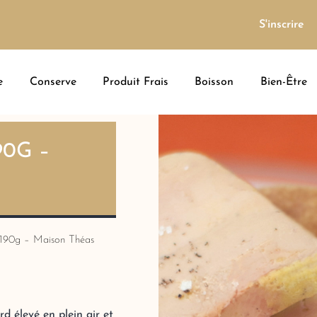
S'inscrire
e
Conserve
Produit Frais
Boisson
Bien-Être
90G –
 190g – Maison Théas
d élevé en plein air et