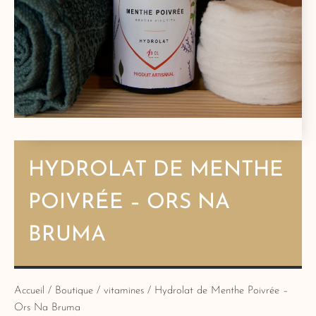
HYDROLAT DE MENTHE
POIVRÉE – ORS NA
BRUMA
Accueil
/
Boutique
/
vitamines
/ Hydrolat de Menthe Poivrée –
Ors Na Bruma