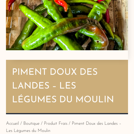
PIMENT DOUX DES
LANDES – LES
LÉGUMES DU MOULIN
Accueil
/
Boutique
/
Produit Frais
/ Piment Doux des Landes –
Les Légumes du Moulin