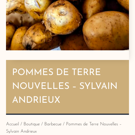
POMMES DE TERRE
NOUVELLES – SYLVAIN
ANDRIEUX
Accueil
/
Boutique
/
Barbecue
/ Pommes de Terre Nouvelles –
Sylvain Andrieux