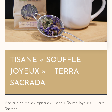
TISANE « SOUFFLE
JOYEUX » – TERRA
SACRADA
Accueil
/
Boutique
/
Épicerie
/ Tisane « Souffle Joyeux » – Terra
Sacrada