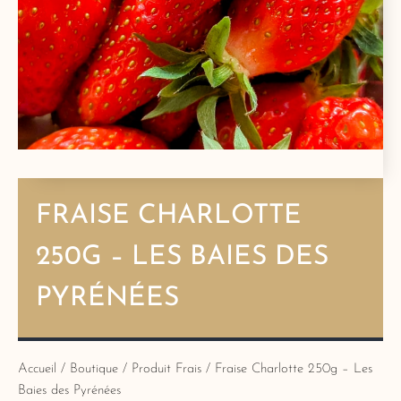
FRAISE CHARLOTTE
250G – LES BAIES DES
PYRÉNÉES
Accueil
/
Boutique
/
Produit Frais
/ Fraise Charlotte 250g – Les
Baies des Pyrénées