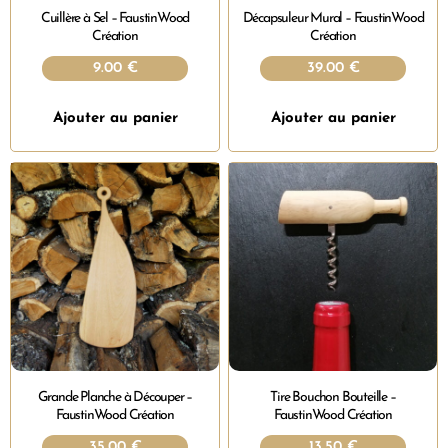
Cuillère à Sel – FaustinWood
Décapsuleur Mural – FaustinWood
Création
Création
9.00
€
39.00
€
Ajouter au panier
Ajouter au panier
Grande Planche à Découper –
Tire Bouchon Bouteille –
FaustinWood Création
FaustinWood Création
35.00
€
13.50
€