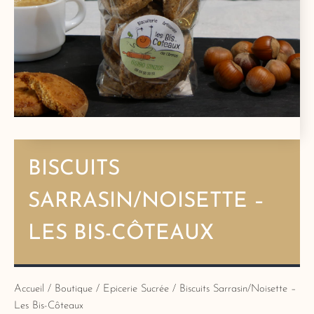
BISCUITS
SARRASIN/NOISETTE –
LES BIS-CÔTEAUX
Accueil
/
Boutique
/
Epicerie Sucrée
/ Biscuits Sarrasin/Noisette –
Les Bis-Côteaux