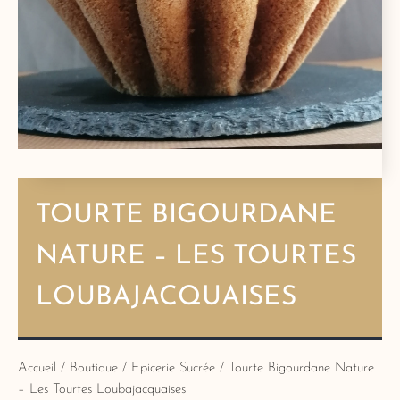
TOURTE BIGOURDANE
NATURE – LES TOURTES
LOUBAJACQUAISES
Accueil
/
Boutique
/
Epicerie Sucrée
/ Tourte Bigourdane Nature
– Les Tourtes Loubajacquaises