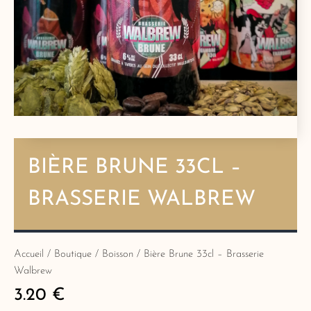
BIÈRE BRUNE 33CL –
BRASSERIE WALBREW
Accueil
/
Boutique
/
Boisson
/ Bière Brune 33cl – Brasserie
Walbrew
3.20
€