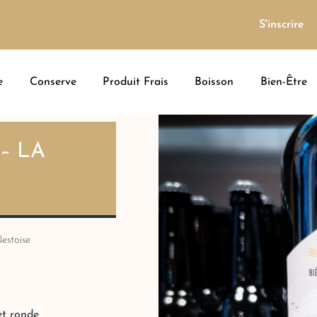
S'inscrire
e
Conserve
Produit Frais
Boisson
Bien-Être
– LA
estoise
et ronde