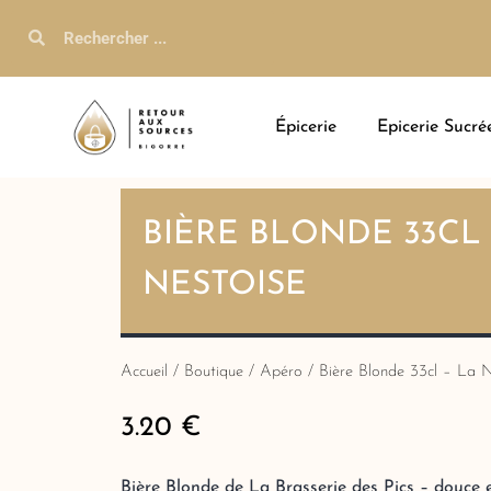
Épicerie
Epicerie Sucré
BIÈRE BLONDE 33CL 
NESTOISE
Accueil
/
Boutique
/
Apéro
/ Bière Blonde 33cl – La N
3.20
€
Bière Blonde de La Brasserie des Pics – douce 