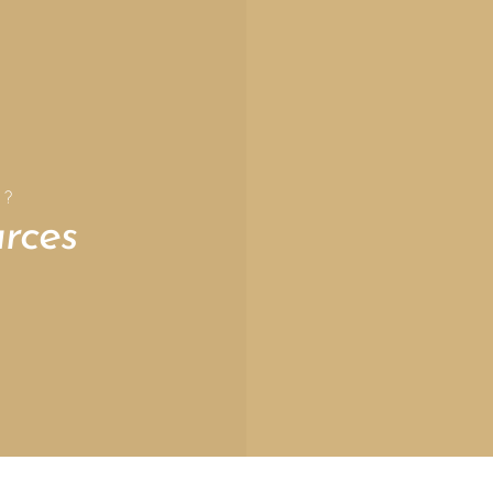
 ?
rces