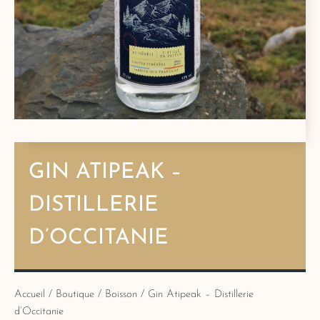
GIN ATIPEAK –
DISTILLERIE
D’OCCITANIE
Accueil
/
Boutique
/
Boisson
/ Gin Atipeak – Distillerie
d’Occitanie