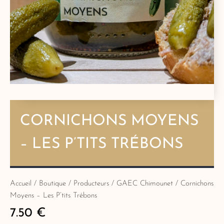
CORNICHONS MOYENS
– LES P’TITS TRÉBONS
Accueil
/
Boutique
/
Producteurs
/
GAEC Chimounet
/ Cornichons
Moyens – Les P’tits Trébons
7.50
€