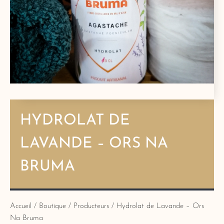
HYDROLAT DE
LAVANDE – ORS NA
BRUMA
Accueil
/
Boutique
/
Producteurs
/ Hydrolat de Lavande – Ors
Na Bruma