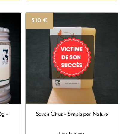
5.10
€
0g –
Savon Citrus – Simple par Nature