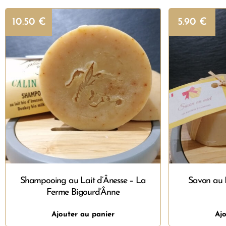
10.50
€
5.90
€
Shampooing au Lait d’Ânesse – La
Savon au 
Ferme Bigourd’Ânne
Ajouter au panier
Ajo