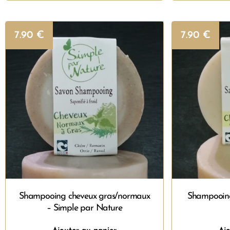
7.90
€
7.90
€
Shampooing cheveux gras/normaux
Shampooing
– Simple par Nature