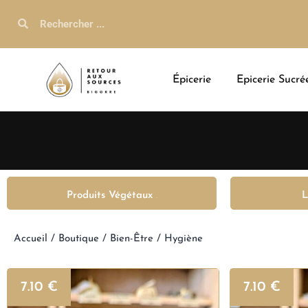
Épicerie
Epicerie Sucré
Produits Végétaux
L
(16)
Accueil
/
Boutique
/
Bien-Être
/ Hygiène
7.10
€
7.10
€