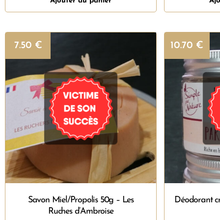
Ajouter au panier
Ajo
7.50
€
10.70
€
Savon Miel/Propolis 50g – Les
Déodorant cr
Ruches d’Ambroise