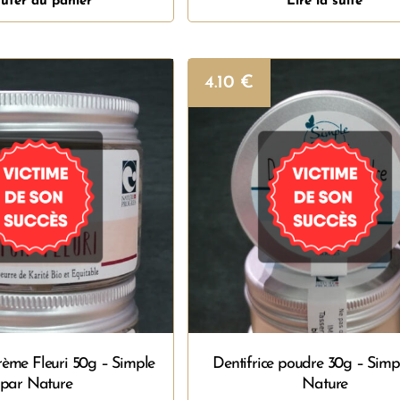
uter au panier
Lire la suite
4.10
€
ème Fleuri 50g – Simple
Dentifrice poudre 30g – Simp
par Nature
Nature