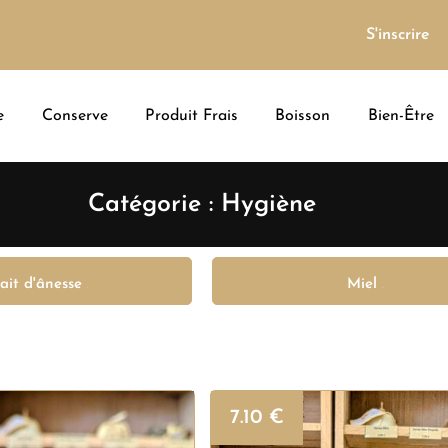
S'inscrire
e
Conserve
Produit Frais
Boisson
Bien-Être
Catégorie : Hygiène
ait d'ânesse
Miel
(4)
(4)
7.10
€