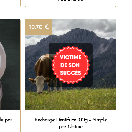
Lire la suite
10.70
€
le par
Recharge Dentifrice 100g – Simple
par Nature