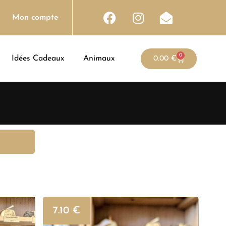
Mon compte
0
Idées Cadeaux
Animaux
0.00
€
7.10
€