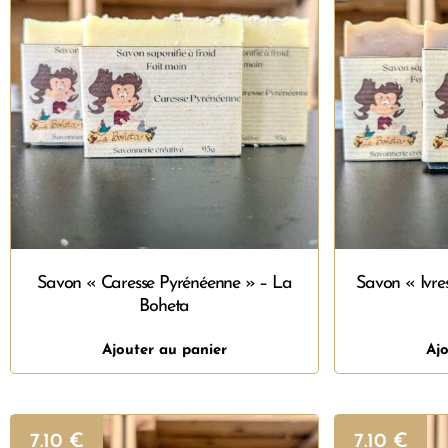
Savon « Caresse Pyrénéenne » – La
Savon « Ivre
Boheta
Ajouter au panier
Ajo
7.10
€
7.10
€