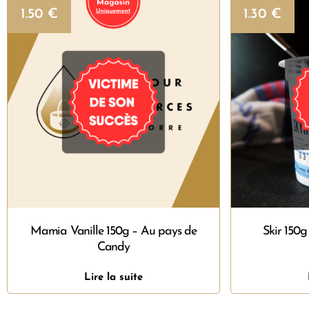
1.50
€
1.30
€
Mamia Vanille 150g – Au pays de
Skir 150
Candy
Lire la suite