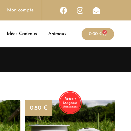
Mon compte
0
Idées Cadeaux
Animaux
0.00
€
0.80
€