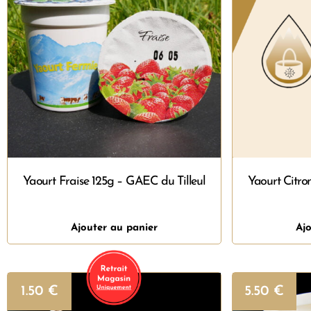
Yaourt Fraise 125g – GAEC du Tilleul
Yaourt Citro
Ajouter au panier
Ajo
1.50
€
5.50
€