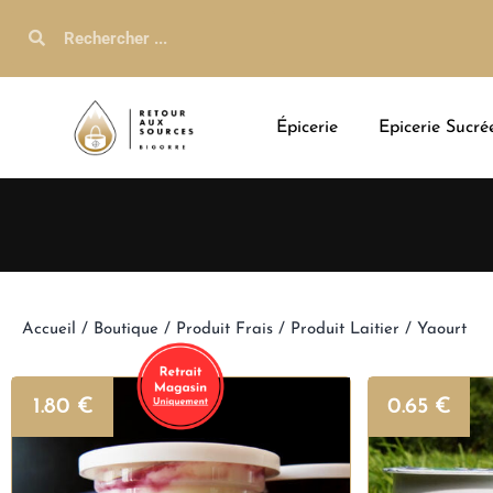
Épicerie
Epicerie Sucré
Accueil
/
Boutique
/
Produit Frais
/
Produit Laitier
/ Yaourt
1.80
€
0.65
€