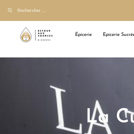
Épicerie
Epicerie Sucré
La Cu