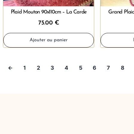
Plaid Mouton 90x110cm – La Carde
Grand Plai
75.00
€
Ajouter au panier
←
1
2
3
4
5
6
7
8