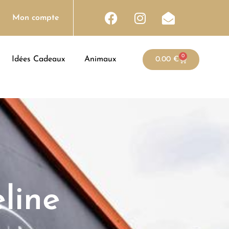
Mon compte
0
Idées Cadeaux
Animaux
0.00
€
line