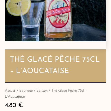
THÉ GLACÉ PÊCHE 75CL
– L’AOUCATAISE
Accueil
/
Boutique
/
Boisson
/ Thé Glacé Pêche 75cl –
L’Aoucataise
4.80
€