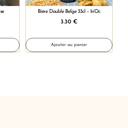
ise
Bière Double Belge 33cl – In’Oc
3.30
€
Ajouter au panier