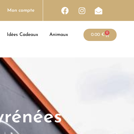
Mon compte
0
Idées Cadeaux
Animaux
0.00
€
yrénées