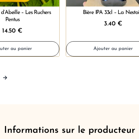
 d’Abeille – Les Ruchers
Bière IPA 33cl – La Nesto
Pentus
3.40
€
14.50
€
uter au panier
Ajouter au panier
→
Informations sur le producteur