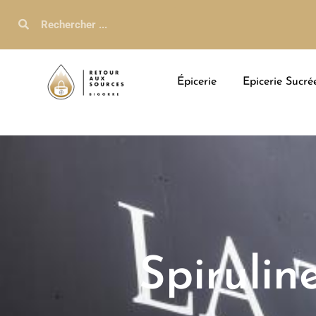
Épicerie
Epicerie Sucré
Spirulin